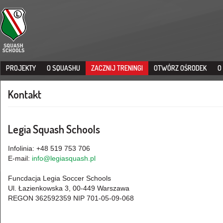
PROJEKTY
O SQUASHU
ZACZNIJ TRENINGI
OTWÓRZ OŚRODEK
O
Kontakt
Legia Squash Schools
Infolinia: +48 519 753 706
E-mail:
info@legiasquash.pl
Funcdacja Legia Soccer Schools
Ul. Łazienkowska 3, 00-449 Warszawa
REGON 362592359 NIP 701-05-09-068