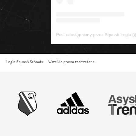
Legia Squash Schools Wszelkie prawa zastrzeżone.